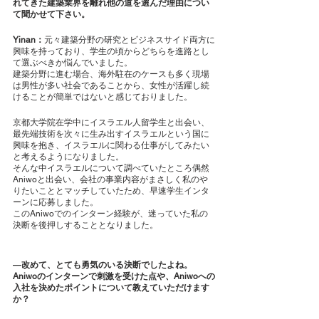
れてきた建築業界を離れ他の道を選んだ理由につい
て聞かせて下さい。
Yinan：
元々建築分野の研究とビジネスサイド両方に
興味を持っており、学生の頃からどちらを進路とし
て選ぶべきか悩んでいました。
建築分野に進む場合、海外駐在のケースも多く現場
は男性が多い社会であることから、女性が活躍し続
けることが簡単ではないと感じておりました。
京都大学院在学中にイスラエル人留学生と出会い、
最先端技術を次々に生み出すイスラエルという国に
興味を抱き、イスラエルに関わる仕事がしてみたい
と考えるようになりました。
そんな中イスラエルについて調べていたところ偶然
Aniwoと出会い、会社の事業内容がまさしく私のや
りたいこととマッチしていたため、早速学生インタ
ーンに応募しました。
このAniwoでのインターン経験が、迷っていた私の
決断を後押しすることとなりました。
―改めて、とても勇気のいる決断でしたよね。
Aniwoのインターンで刺激を受けた点や、Aniwoへの
入社を決めたポイントについて教えていただけます
か？