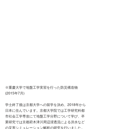
※重慶大学で地盤工学実習を行った防災構造物 
(2015年7月)
学士終了後は京都大学への留学を決め、2018年から
日本に住んでいます。京都大学院では工学研究科都
市社会工学専攻にて地盤工学分野について学び、卒
業研究では京都府木津川周辺浸透流による洪水など
の災害シミュレーション解析の研究を行いました。