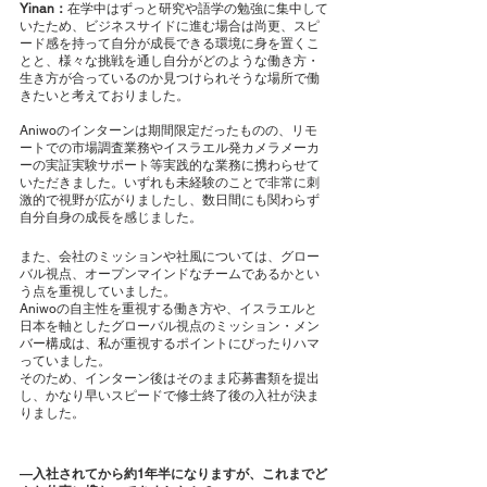
Yinan：
在学中はずっと研究や語学の勉強に集中して
いたため、ビジネスサイドに進む場合は尚更、スピ
ード感を持って自分が成長できる環境に身を置くこ
とと、様々な挑戦を通し自分がどのような働き方・
生き方が合っているのか見つけられそうな場所で働
きたいと考えておりました。
Aniwoのインターンは期間限定だったものの、リモ
ートでの市場調査業務やイスラエル発カメラメーカ
ーの実証実験サポート等実践的な業務に携わらせて
いただきました。いずれも未経験のことで非常に刺
激的で視野が広がりましたし、数日間にも関わらず
自分自身の成長を感じました。
また、会社のミッションや社風については、グロー
バル視点、オープンマインドなチームであるかとい
う点を重視していました。
Aniwoの自主性を重視する働き方や、イスラエルと
日本を軸としたグローバル視点のミッション・メン
バー構成は、私が重視するポイントにぴったりハマ
っていました。
そのため、インターン後はそのまま応募書類を提出
し、かなり早いスピードで修士終了後の入社が決ま
りました。
―入社されてから約1年半になりますが、これまでど