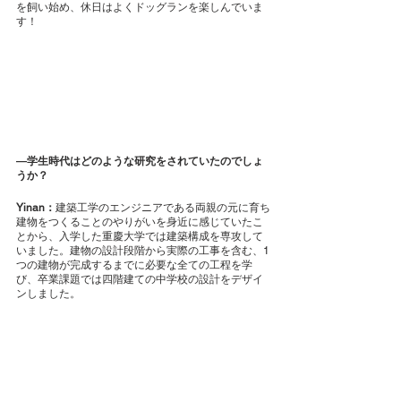
を飼い始め、休日はよくドッグランを楽しんでいま
す！
―学生時代はどのような研究をされていたのでしょ
うか？
Yinan：
建築工学のエンジニアである両親の元に育ち
建物をつくることのやりがいを身近に感じていたこ
とから、入学した重慶大学では建築構成を専攻して
いました。建物の設計段階から実際の工事を含む、1
つの建物が完成するまでに必要な全ての工程を学
び、卒業課題では四階建ての中学校の設計をデザイ
ンしました。