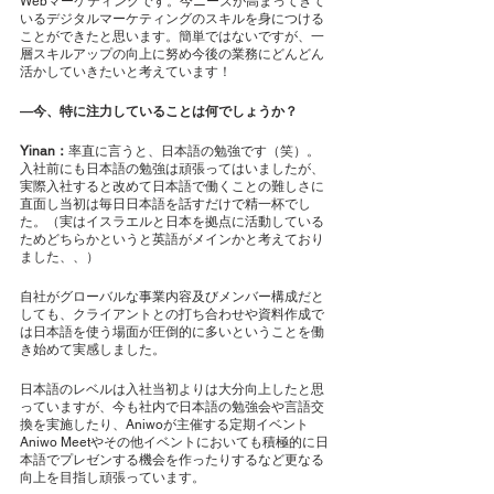
Webマーケティングです。今ニーズが高まってきて
いるデジタルマーケティングのスキルを身につける
ことができたと思います。簡単ではないですが、一
層スキルアップの向上に努め今後の業務にどんどん
活かしていきたいと考えています！
―今、特に注力していることは何でしょうか？
Yinan：
率直に言うと、日本語の勉強です（笑）。
入社前にも日本語の勉強は頑張ってはいましたが、
実際入社すると改めて日本語で働くことの難しさに
直面し当初は毎日日本語を話すだけで精一杯でし
た。（実はイスラエルと日本を拠点に活動している
ためどちらかというと英語がメインかと考えており
ました、、）
自社がグローバルな事業内容及びメンバー構成だと
しても、クライアントとの打ち合わせや資料作成で
は日本語を使う場面が圧倒的に多いということを働
き始めて実感しました。
日本語のレベルは入社当初よりは大分向上したと思
っていますが、今も社内で日本語の勉強会や言語交
換を実施したり、Aniwoが主催する定期イベント
Aniwo Meetやその他イベントにおいても積極的に日
本語でプレゼンする機会を作ったりするなど更なる
向上を目指し頑張っています。