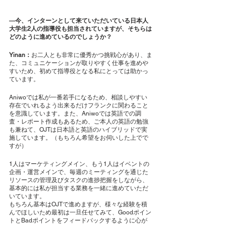
―今、インターンとして来ていただいている日本人
大学生2人の指導役も担当されていますが、そちらは
どのように進めているのでしょうか？
Yinan：
お二人とも非常に優秀かつ挑戦心があり、ま
た、コミュニケーションが取りやすく仕事を進めや
すいため、初めて指導役となる私にとっては助かっ
ています。
Aniwoでは私が一番若手になるため、相談しやすい
存在でいれるよう出来るだけフランクに関わること
を意識しています。また、Aniwoでは英語での調
査・レポート作成もあるため、ご本人の英語の勉強
も兼ねて、OJTは日本語と英語のハイブリッドで実
施しています。（もちろん希望をお伺いした上でで
すが）
1人はマーケティングメイン、もう1人はイベントの
企画・運営メインで、毎週のミーティングを通じた
リソースの管理及びタスクの進捗把握をしながら、
基本的には私が担当する業務を一緒に進めていただ
いています。
もちろん基本はOJTで進めますが、様々な経験を積
んでほしいため最初は一旦任せてみて、Goodポイン
トとBadポイントをフィードバックするように心が