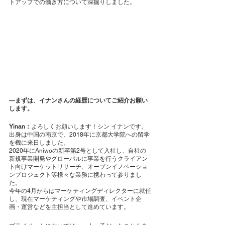
トアップでの働き方について深掘りしました。
―まずは、イナンさんの経歴についてご紹介お願い
します。
Yinan：
よろしくお願いします！シン イナンです。
出身は中国の南京で、2018年に京都大学院への留学
を機に来日しました。
2020年にAniwoの新卒第2号として入社し、自社の
新規事業開発やグローバルに事業を行うクライアン
ト向けマーケットリサーチ、オープンイノベーショ
ンプロジェクト等様々な業務に携わって参りまし
た。
今年の4月からはマーケティングディレクターに就任
し、現在マーケティングや市場調査、イベント企
画・運営などを主担当として進めています。