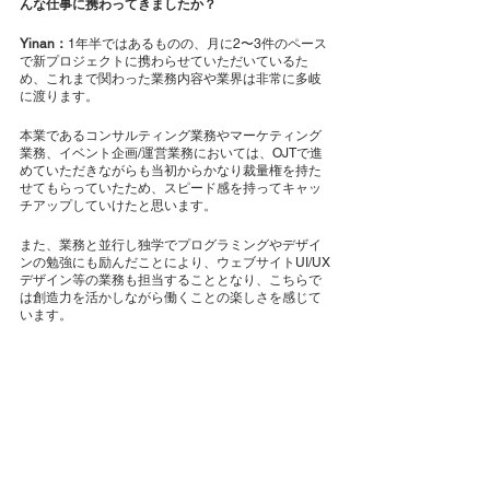
んな仕事に携わってきましたか？
Yinan：
1年半ではあるものの、月に2〜3件のペース
で新プロジェクトに携わらせていただいているた
め、これまで関わった業務内容や業界は非常に多岐
に渡ります。
本業であるコンサルティング業務やマーケティング
業務、イベント企画/運営業務においては、OJTで進
めていただきながらも当初からかなり裁量権を持た
せてもらっていたため、スピード感を持ってキャッ
チアップしていけたと思います。
また、業務と並行し独学でプログラミングやデザイ
ンの勉強にも励んだことにより、ウェブサイトUI/UX
デザイン等の業務も担当することとなり、こちらで
は創造力を活かしながら働くことの楽しさを感じて
います。