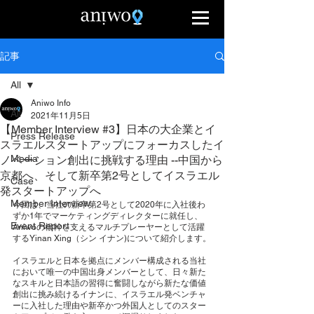
記事
All
Aniwo Info
All
2021年11月5日
【Member Interview #3】日本の大企業とイ
Press Release
スラエルスタートアップにフォーカスしたイ
Media
ノベーション創出に挑戦する理由 --中国から
京都へ、そして新卒第2号としてイスラエル
Case
発スタートアップへ
Member Interview
今回は、当社の新卒第2号として2020年に入社後わ
ずか1年でマーケティングディレクターに就任し、
Event Report
Aniwoの根幹を支えるマルチプレーヤーとして活躍
するYinan Xing（シン イナン)について紹介します。
イスラエルと日本を拠点にメンバー構成される当社
において唯一の中国出身メンバーとして、日々新た
なスキルと日本語の習得に奮闘しながら新たな価値
創出に挑み続けるイナンに、イスラエル発ベンチャ
ーに入社した理由や新卒かつ外国人としてのスター