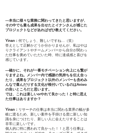
―本当に様々な業務に関わってきたと思いますが、
その中でも最も成果を出せたとイナンさんが感じた
プロジェクトなどがあればぜひ教えてください。
Yinan：
何でしょう、難しいですね…（笑）
答えとして正解かどうか分かりませんが、私はやは
りクライアントやチームメンバーから自分が関わっ
た仕事を褒めていただいた時、特に達成感と喜びを
感じています。
―確かに、それが一番モチベーション向上にも繋が
りますよね。メンバー内で感謝の気持ちを伝え合っ
たり、成果をプロジェクト以外のメンバーも含めみ
んなで喜んだりする文化が根付いているのはAniwo
の良いところだと思います。
では、これは楽しいorやれて良かった！と特に思え
た仕事はありますか？
Yinan：
リサーチの仕事は本当に関わる業界の幅が多
岐に渡るため、新しい案件を手掛ける度に新しい知
識を身につけたり、新しい人に会えたりすることは
非常に楽しいです。
個人的に特に携われて良かった！！と思う仕事は、