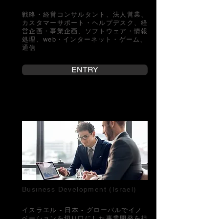
戦略・経営コンサルタント、法人営業、
カスタマーサポート・ヘルプデスク、経
営企画・事業企画、ソフトウェア・情報
処理、web・インターネット・ゲーム、
通信
ENTRY
Business Development (Israel)
イスラエル - 日本 - グローバルでイノ
ベーションを切り口にした事業開発を担