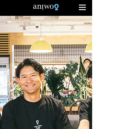
RECRUIT
採用
撮影場所： 城山トラストタワー21F Wework