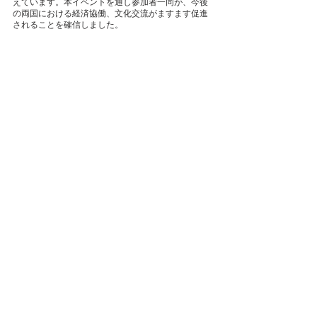
えています。本イベントを通し参加者一同が、今後
の両国における経済協働、文化交流がますます促進
されることを確信しました。
　Aniwoは2014年の創業から一貫して、イスラエル
と日本間のオープンイノベーションを推進してきま
した。当社は現地スタートアップとの提携、デリゲ
ーションツアーの実施に関して、豊富な実績があり
ます。イスラエルのスタートアップエコシステム、
現地スタートアップとの協業へご興味ある方は、是
非お問い合わせください。
■お問い合わせはこちら
https://www.aniwo.co/contact
Event Report
すべて表示
最新記事