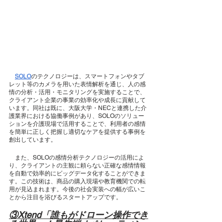
SOLO
のテクノロジーは、スマートフォンやタブ
レット等のカメラを用いた表情解析を通じ、人の感
情の分析・活用・モニタリングを実施することで、
クライアント企業の事業の効率化や成長に貢献して
います。同社は既に、大阪大学・NECと連携した介
護業界における協働事例があり、SOLOのソリュー
ションを介護現場で活用することで、利用者の感情
を簡単に正しく把握し適切なケアを提供する事例を
創出しています。
　また、SOLOの感情分析テクノロジーの活用によ
り、クライアントの主観に頼らない正確な感情情報
を自動で効率的にビッグデータ化することができま
す。この技術は、商品の購入現場や教育機関での転
用が見込まれます。今後の社会実装への幅が広いこ
とから注目を浴びるスタートアップです。
③Xtend「誰もがドローン操作でき