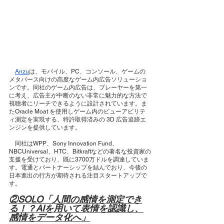
Anzu
は、モバイル、PC、コンソール、ゲームの
メタバース向けの高度なゲーム内広告ソリューショ
ンです。同社のゲーム内広告は、プレーヤーを第一
に考え、広告主が中断のない非常に魅力的な方法で
視聴者にリーチできるように設計されています。ま
たOracle Moat を使用しゲーム内のビューアビリテ
ィ測定を実現する、特許取得済みの 3D 広告追跡エ
ンジンを提供しています。
　同社はWPP、Sony Innovation Fund、
NBCUniversal、HTC、Bitkraftなどの著名な投資家の
支援を受けており、既に3700万ドルを調達していま
す。電通とパートナーシップを結んでおり、今後の
日本進出の行方が期待される注目スタートアップで
す。
②SOLO「人間の感情を測定でき
る！？AIを用いて表情を認識し、
感情をデータ化へ」