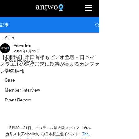
記事
All
Aniwo Info
All
2023年6月12日
【初開催】岸田首相もビデオ登壇 ~ 日本-イ
Press Release
スラエルの連携加速に期待が高まるカンファ
Media
レンス速報
Case
Member Interview
Event Report
　5月29～31日、イスラエル最大級メディア
「カル
カリスト(Calcalist)」
の日本初主催イベント「
The 