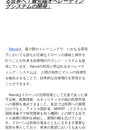
る世界へ！最先端オペレーティン
グシステムの開発」
Xtend
は、最小限のトレーニングで、いかなる環境
下においても誰もが正確なドローンの操縦と操作を
行うことが出来る自律飛行のマシン・システムを提
供しています。XtendのXOSと呼ばれるオペレーテ
ィング・システムは、 人間の知性とマシンの自律性
を融合させることで、効率的な自律飛行を実現する
ことができます。
　Xtendはドローンの活用現場として王道であった保
守点検、救難捜索、セキュリティその他の民間市場
への展開を進めてきました。直近では民間への展開
だけでなく、アメリカ国防省、MAFAT （イスラエル
国防省傘下で研究開発を担う機関）との間でも百万
ドル規模の契約を締結し、展開の幅を広げていま
す。ドローンは技術の進歩とともにますます重要な
役割を果たしており、将来の展望においてもあらゆ