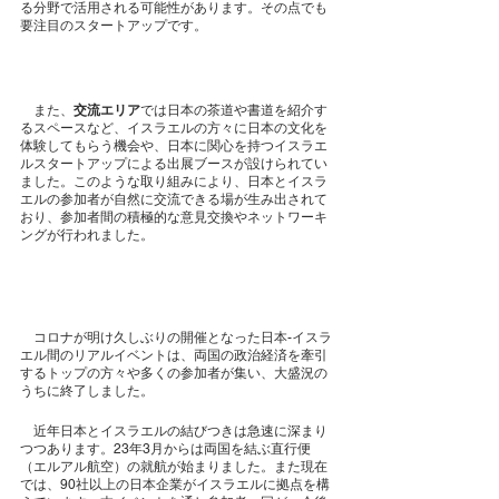
る分野で活用される可能性があります。その点でも
要注目のスタートアップです。
　また、
交流エリア
では日本の茶道や書道を紹介す
るスペースなど、イスラエルの方々に日本の文化を
体験してもらう機会や、日本に関心を持つイスラエ
ルスタートアップによる出展ブースが設けられてい
ました。このような取り組みにより、日本とイスラ
エルの参加者が自然に交流できる場が生み出されて
おり、参加者間の積極的な意見交換やネットワーキ
ングが行われました。
　コロナが明け久しぶりの開催となった日本-イスラ
エル間のリアルイベントは、両国の政治経済を牽引
するトップの方々や多くの参加者が集い、大盛況の
うちに終了しました。
　近年日本とイスラエルの結びつきは急速に深まり
つつあります。23年3月からは両国を結ぶ直行便
（エルアル航空）の就航が始まりました。また現在
では、90社以上の日本企業がイスラエルに拠点を構