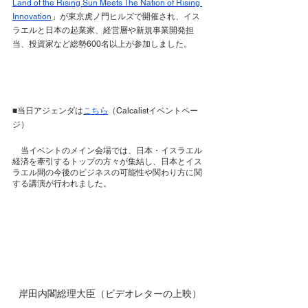
Land of the Rising Sun Meets The Nation of Rising 
Innovation
」が東京虎ノ門ヒルズで開催され、イス
ラエルと日本の起業家、経営層や新規事業開発担
当、投資家など総勢600名以上が参加しました。
■当日アジェンダは
こちら
（Calcalistイベントペー
ジ）
　当イベントのメイン会場では、日本・イスラエル
経済を牽引するトップの方々が集結し、日本とイス
ラエル間の今後のビジネスの可能性や関わり方に関
する講演が行われました。
岸田内閣総理大臣（ビデオレターの上映）