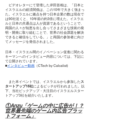
　ビデオレターにて登壇した岸田首相は、「日本と
イスラエルの経済関係は、この10年で大きく強まっ
た。イスラエルに拠点を持つ日本企業の数は現在で
は90社近くと、10年前の約3倍に増えた。イスラエ
ルと日本の共通点は人が資源であるということで、
両国の人々が知恵を出し合ってさまざまな技術の発
明・開発に取り組むことで、世界の社会課題を解決
できると確信をしている。」と両国の参加者に向け
てメッセージを発信されました。
日本・イスラエル間のイノベーション促進に関わる
キーマンへのインタビュー内容については、下記に
て公開されています。
■
インタビュー動画
（CTech by Calcalist)
　また本イベントでは、イスラエルから参加した
ス
タートアップ16社
によるピッチが行われました。以
下、当社ピックアップ・大注目のイスラエルスター
トアップ3社を紹介いたします。
①Anzu「ゲームの中に広告が！？
世界最先端のゲーム内広告プラッ
トフォーム」